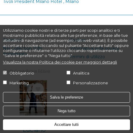
Tivoli President Milano Hotel , Milano
Utilizziamo cookie nostri e di terze parti per scopi analitici e ti
Azienda
Legale
mostriamo pubblicità relativa alle tue preferenze, in base alle tue
Chiamaci
Cookies
abitudini di navigazione (ad esempio, i siti web visitati). È possibile
accettare i cookie cliccando sul pulsante "Accettare tutti" oppure
NH Collection 10th
Informativa sulla privacy
configurarne o rifiutarne l'utilizzo cliccando rispettivamente su
Anniversary
"Salva le preferenze" o "Nega tutto".
Termini di utilizzo
Visualizza la nostra Politica dei cookie per maggiori dettagli
Chef's Constellation Edition
Obbligatorio
Analitica
Marketing
Personalizzazione
Immagine
Salva le preferenze
Nega tutto
Accettare tutti
Luciano