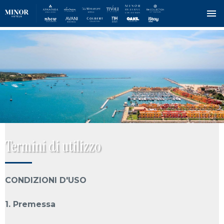
Salta
al
contenuto
principale
Termini di utilizzo
CONDIZIONI D'USO
1. Premessa