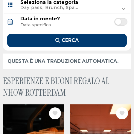
Seleziona la categoria
Roma, Italia
Day pass, Brunch, Spa...
Granada, Spagna
Caceres, Spagna
Data in mente?
Amsterdam, Paesi Bassi
Vila Nova de Gaia, Portugal
Cordoba, Spagna
CERCA
Milano, Italia
Praga, Czechia
Faro, Portugal
QUESTA È UNA TRADUZIONE AUTOMATICA.
La Coruña, Spagna
Portimão, Portugal
Firenze, Italia
ESPERIENZE E BUONI REGALO AL
Trieste, Italia
Marsiglia, Francia
NHOW ROTTERDAM
Póvoa de Varzim, Portugal
Helsinki, Finlandia
Venecia, Italia
IMMAGINE
IMMAGINE
Rotterdam, Paesi Bassi
Copenaghen, Danimarca
Eindhoven, Paesi Bassi