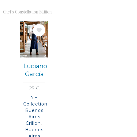
Chef's Constellation Edition
Immagine
Luciano
García
25 €
NH
Collection
Buenos
Aires
Crillon
Buenos
Aires