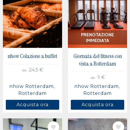
Berlino, Germania
Buenos Aires, Argentina
Città del Messico, Mexico
PRENOTAZIONE
IMMEDIATA
nhow Colazione a buffet
Giornata del fitness con
vista a Rotterdam
24,5 €
da
9 €
da
nhow Rotterdam
nhow Rotterdam
Rotterdam
Rotterdam
Acquista ora
Acquista ora
IMMAGINE
IMMAGINE