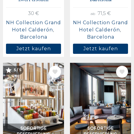
30 €
71,5 €
ab
NH Collection Grand
NH Collection Grand
Hotel Calderón
Hotel Calderón
Barcelona
Barcelona
Jetzt kaufen
Jetzt kaufen
5 / 5
BILD
BILD
SOFORTIGE
SOFORTIGE
RESERVIERUNG
RESERVIERUNG