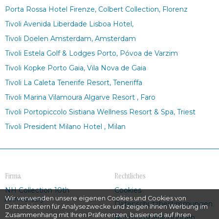
Porta Rossa Hotel Firenze, Colbert Collection, Florenz
Tivoli Avenida Liberdade Lisboa Hotel,
Tivoli Doelen Amsterdam, Amsterdam
Tivoli Estela Golf & Lodges Porto, Póvoa de Varzim
Tivoli Kopke Porto Gaia, Vila Nova de Gaia
Tivoli La Caleta Tenerife Resort, Teneriffa
Tivoli Marina Vilamoura Algarve Resort , Faro
Tivoli Portopiccolo Sistiana Wellness Resort & Spa, Triest
Tivoli President Milano Hotel , Milan
Firma
Rechtliches
NH Collection 10th
Cookies
Wir verwenden unsere eigenen Cookies und Cookies von
Anniversary
Datenschutzbestimmungen
Drittanbietern für Analysezwecke und zeigen Ihnen Werbung im
Zusammenhang mit Ihren Präferenzen, basierend auf Ihren
Nutzungsbedingungen