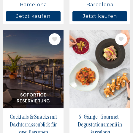
Barcelona
Barcelona
Jetzt kaufen
Jetzt kaufen
BILD
BILD
SOFORTIGE
RESERVIERUNG
Cocktails & Snacks mit
6-Gänge-Gourmet-
Dachterrassenblick für
Degustationsmenü in
zwei Personen
Barcelona