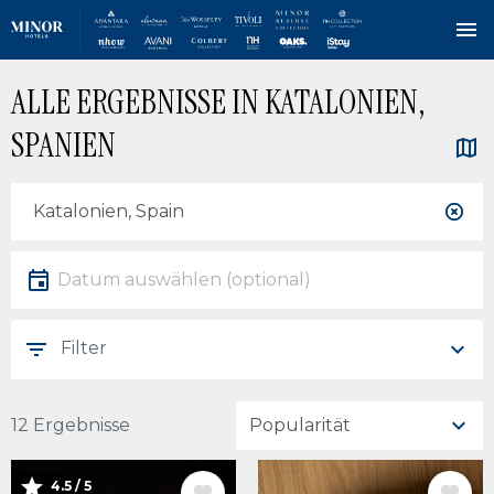
Direkt
ALLE ERGEBNISSE IN KATALONIEN,
zum
Inhalt
SPANIEN
Standort
Lokalität
Datum
Datum auswählen
Filter
12 Ergebnisse
4.5 / 5