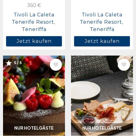
360 €
Tivoli La Caleta
Tivoli La Caleta
Tenerife Resort
Tenerife Resort
Teneriffa
Teneriffa
Jetzt kaufen
Jetzt kaufen
BILD
BILD
5 / 5
NUR HOTELGÄSTE
NUR HOTELGÄSTE