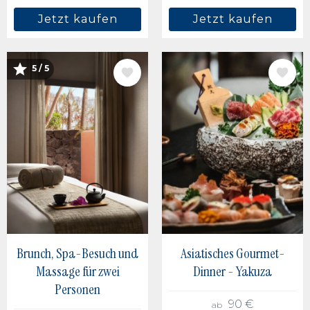
Jetzt kaufen
Jetzt kaufen
BILD
BILD
5 / 5
Brunch, Spa-Besuch und
Asiatisches Gourmet-
Massage für zwei
Dinner - Yakuza
Personen
90 €
ab