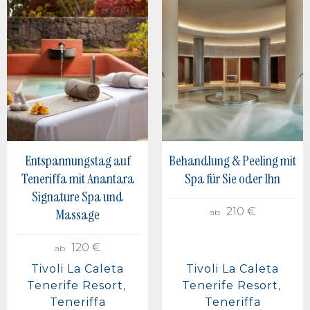
Berlin, Deutschland
Buenos Aires, Argentinien
Mexiko-Stadt, Mexiko
Entspannungstag auf
Behandlung & Peeling mit
Teneriffa mit Anantara
Spa für Sie oder Ihn
Signature Spa und
210 €
Massage
ab
120 €
ab
Tivoli La Caleta
Tivoli La Caleta
Tenerife Resort
Tenerife Resort
Teneriffa
Teneriffa