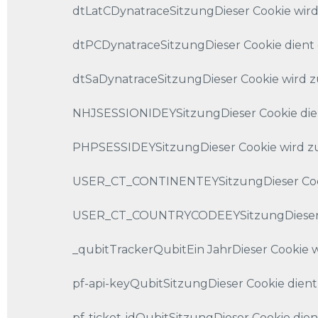
dtLatCDynatraceSitzungDieser Cookie wird
dtPCDynatraceSitzungDieser Cookie dien
dtSaDynatraceSitzungDieser Cookie wird 
NHJSESSIONIDEYSitzungDieser Cookie dient
PHPSESSIDEYSitzungDieser Cookie wird zur
USER_CT_CONTINENTEYSitzungDieser Cookie
USER_CT_COUNTRYCODEEYSitzungDieser Coo
_qubitTrackerQubitEin JahrDieser Cookie w
pf-api-keyQubitSitzungDieser Cookie dient
pf-ticket-idQubitSitzungDieser Cookie dien