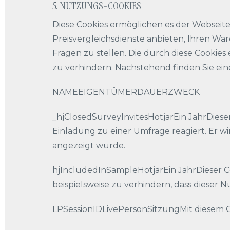
5. NUTZUNGS-COOKIES
Diese Cookies ermöglichen es der Webseite,
Preisvergleichsdienste anbieten, Ihren Wa
Fragen zu stellen. Die durch diese Cookie
zu verhindern. Nachstehend finden Sie ein
NAMEEIGENTÜMERDAUERZWECK
_hjClosedSurveyInvitesHotjarEin JahrDieser
Einladung zu einer Umfrage reagiert. Er wi
angezeigt wurde.
hjIncludedInSampleHotjarEin JahrDieser Coo
beispielsweise zu verhindern, dass dieser Nu
LPSessionIDLivePersonSitzungMit diesem Co