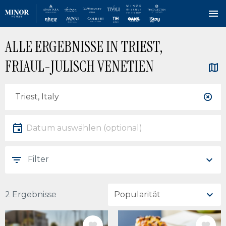
Direkt
ALLE ERGEBNISSE IN TRIEST,
zum
Inhalt
FRIAUL-JULISCH VENETIEN
Standort
Lokalität
Datum
Datum auswählen
Filter
2 Ergebnisse