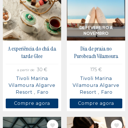
Berlim, Alemanha
Buenos Aires, Argentina
Cidade do México, Mexico
DE FEVEREIRO A
NOVEMBRO
A experiência do chá da
Dia de praia no
tarde Glee
Purobeach Vilamoura
30 €
175 €
a partir de
Tivoli Marina
Tivoli Marina
Vilamoura Algarve
Vilamoura Algarve
Resort
Faro
Resort
Faro
Compre agora
Compre agora
IMAGEM
IMAGEM