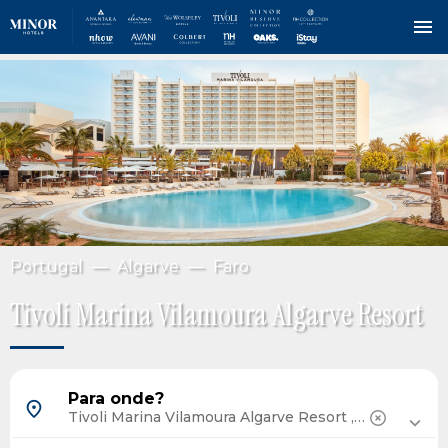
Saltar
IMAGEM
para
o
conteúdo
principal
Portugal
Algarve
Faro
Tivoli Marina Vilamoura Algarve Resort
Barcelona, Espanha
Para onde?
Madrid, Espanha
Tenerife, Espanha