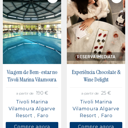
RESERVA IMEDIATA
Viagem de Bem-estar no
Experiência Chocolate &
Tivoli Marina Vilamoura
Wine Delight
190 €
25 €
a partir de
a partir de
Tivoli Marina
Tivoli Marina
Vilamoura Algarve
Vilamoura Algarve
Resort
Faro
Resort
Faro
Compre agora
Compre agora