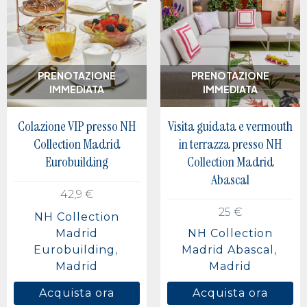
PRENOTAZIONE
PRENOTAZIONE
IMMEDIATA
IMMEDIATA
Colazione VIP presso NH
Visita guidata e vermouth
Collection Madrid
in terrazza presso NH
Eurobuilding
Collection Madrid
Abascal
42,9 €
25 €
NH Collection
Madrid
NH Collection
Eurobuilding
Madrid Abascal
Madrid
Madrid
Acquista ora
Acquista ora