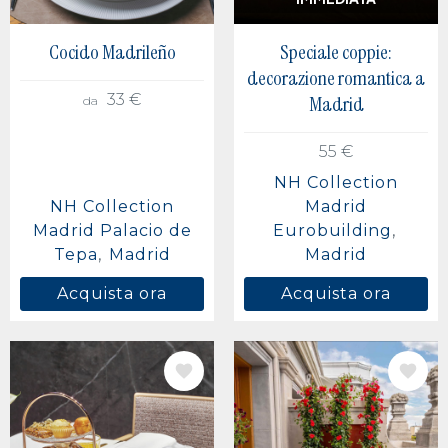
Cocido Madrileño
Speciale coppie:
decorazione romantica a
33 €
Madrid
da
55 €
NH Collection
NH Collection
Madrid
Madrid Palacio de
Eurobuilding
Tepa
Madrid
Madrid
Acquista ora
Acquista ora
IMMAGINE
IMMAGINE