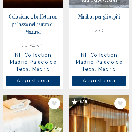
ESCLUSIVO OSPITI
Colazione a buffet in un
Minibar per gli ospiti
palazzo nel centro di
125 €
Madrid
34,5 €
da
NH Collection
NH Collection
Madrid Palacio de
Madrid Palacio de
Tepa
Madrid
Tepa
Madrid
Acquista ora
Acquista ora
5 / 5
IMMAGINE
IMMAGINE