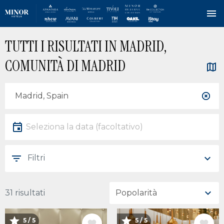
Salta
TUTTI I RISULTATI IN MADRID,
al
contenuto
COMUNITÀ DI MADRID
principale
Posizione
Località
Data
Seleziona la data
Filtri
31 risultati
5 / 5
5 / 5