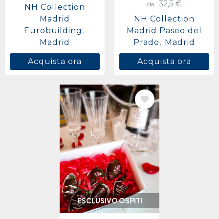
32,5 €
da
NH Collection
Madrid
NH Collection
Eurobuilding
Madrid Paseo del
Madrid
Prado
Madrid
Acquista ora
Acquista ora
IMMAGINE
ESCLUSIVO OSPITI