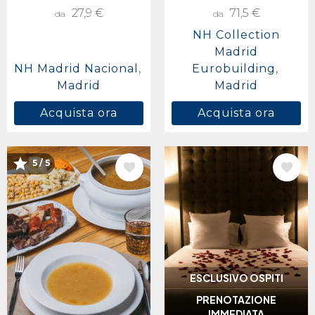
27,9 €
71,5 €
da
da
NH Collection
Madrid
NH Madrid Nacional
Eurobuilding
Madrid
Madrid
Acquista ora
Acquista ora
5 / 5
IMMAGINE
IMMAGINE
ESCLUSIVO OSPITI
PRENOTAZIONE
IMMEDIATA