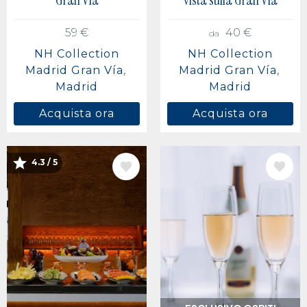
59 €
40 €
da
NH Collection
NH Collection
Madrid Gran Vía
Madrid Gran Vía
Madrid
Madrid
Acquista ora
Acquista ora
4.3 / 5
IMMAGINE
IMMAGINE