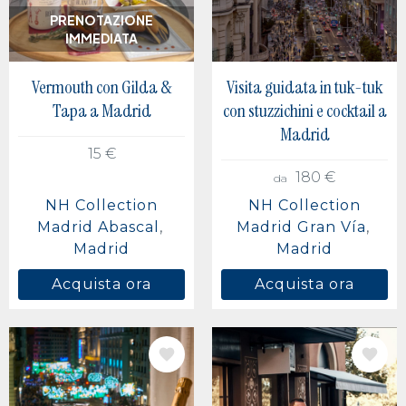
PRENOTAZIONE
IMMEDIATA
Vermouth con Gilda &
Visita guidata in tuk-tuk
Tapa a Madrid
con stuzzichini e cocktail a
Madrid
15 €
180 €
da
NH Collection
NH Collection
Madrid Abascal
Madrid Gran Vía
Madrid
Madrid
Acquista ora
Acquista ora
IMMAGINE
IMMAGINE