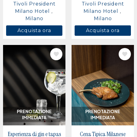
Tivoli President
Tivoli President
Milano Hotel
Milano Hotel
Milano
Milano
Acquista ora
Acquista ora
IMMAGINE
IMMAGINE
PRENOTAZIONE
PRENOTAZIONE
IMMEDIATA
IMMEDIATA
Esperienza di gin e tapas
Cena Tipica Milanese