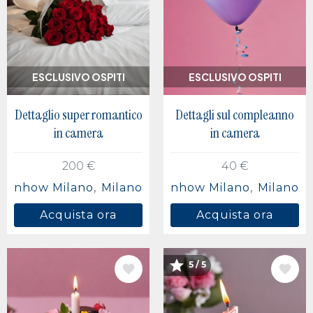
ESCLUSIVO OSPITI
ESCLUSIVO OSPITI
Dettaglio super romantico
Dettagli sul compleanno
in camera
in camera
200 €
40 €
nhow Milano
Milano
nhow Milano
Milano
Acquista ora
Acquista ora
5 / 5
IMMAGINE
IMMAGINE