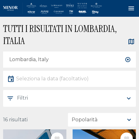
Salta
TUTTI I RISULTATI IN LOMBARDIA,
al
contenuto
ITALIA
principale
Posizione
Località
Data
Seleziona la data
Filtri
16 risultati