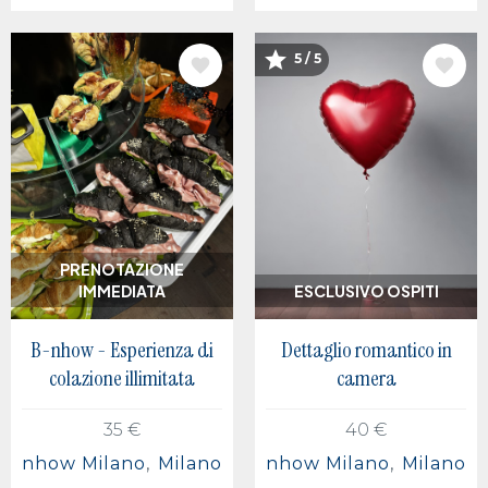
5 / 5
IMMAGINE
IMMAGINE
PRENOTAZIONE
IMMEDIATA
ESCLUSIVO OSPITI
B-nhow - Esperienza di
Dettaglio romantico in
colazione illimitata
camera
35 €
40 €
nhow Milano
Milano
nhow Milano
Milano