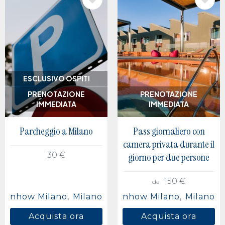
IMMAGINE
IMMAGINE
ESCLUSIVO OSPITI
PRENOTAZIONE
PRENOTAZIONE
IMMEDIATA
IMMEDIATA
Parcheggio a Milano
Pass giornaliero con
camera privata durante il
30 €
giorno per due persone
150 €
da
nhow Milano
Milano
nhow Milano
Milano
Acquista ora
Acquista ora