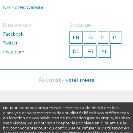
NH Hotels Website
Réseaux sociaux
Votre langue
Facebook
EN
ES
IT
PT
Twitter
DE
FR
NL
Instagram
Powered by
Hotel Treats
Nous utilisons nos propres cookies et ceux de tiers à des fins
d'analyse et vous montrons des publicités liées à vos préférences,
en fonction de vos habitudes de navigation (par exemple, les sites
Web visités). Vous pouvez accepter les cookies en cliquant sur le
bouton "Accepter tout" ou configurer ou refuser leur utilisation en