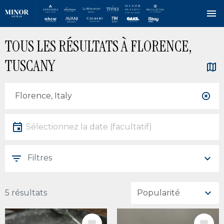
Aller
TOUS LES RÉSULTATS À FLORENCE,
au
contenu
TUSCANY
principal
Localisation
Localisation
Date
Sélectionnez la date
Filtres
5 résultats