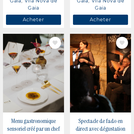
Gaia
Vila Nova de
Gaia
Vila Nova de
Gaia
Gaia
Acheter
Acheter
IMAGE
IMAGE
Menu gastronomique
Spectacle de fado en
sensoriel créé par un chef
direct avec dégustation