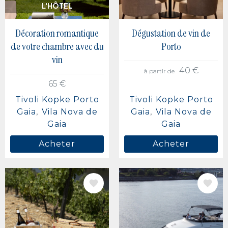
L'HÔTEL
Décoration romantique
Dégustation de vin de
de votre chambre avec du
Porto
vin
40 €
à partir de
65 €
Tivoli Kopke Porto
Tivoli Kopke Porto
Gaia
Vila Nova de
Gaia
Vila Nova de
Gaia
Gaia
Acheter
Acheter
IMAGE
IMAGE