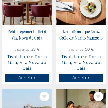
Berlin, Allemagne
Buenos Aires, Argentine
Ville de Mexico, Mexique
Petit-déjeuner buffet à
L'emblématique Arroz
Vila Nova de Gaia
Gallo de Nacho Manzano
29 €
50 €
à partir de
à partir de
Tivoli Kopke Porto
Tivoli Kopke Porto
Gaia
Vila Nova de
Gaia
Vila Nova de
Gaia
Gaia
Acheter
Acheter
IMAGE
IMAGE