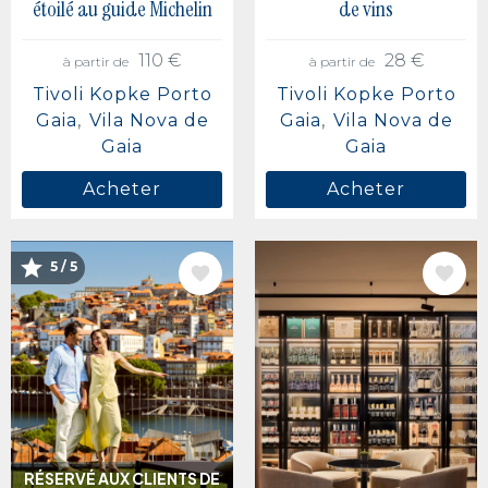
étoilé au guide Michelin
de vins
110 €
28 €
à partir de
à partir de
Tivoli Kopke Porto
Tivoli Kopke Porto
Gaia
Vila Nova de
Gaia
Vila Nova de
Gaia
Gaia
Acheter
Acheter
IMAGE
IMAGE
5 / 5
RÉSERVÉ AUX CLIENTS DE