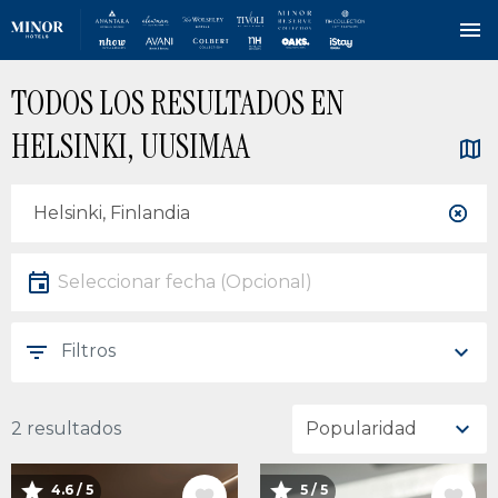
Pasar
TODOS LOS RESULTADOS EN
al
contenido
HELSINKI, UUSIMAA
principal
Ubicación
Ubicación
Fecha
Seleccionar fecha
Filtros
2 resultados
4.6 / 5
5 / 5