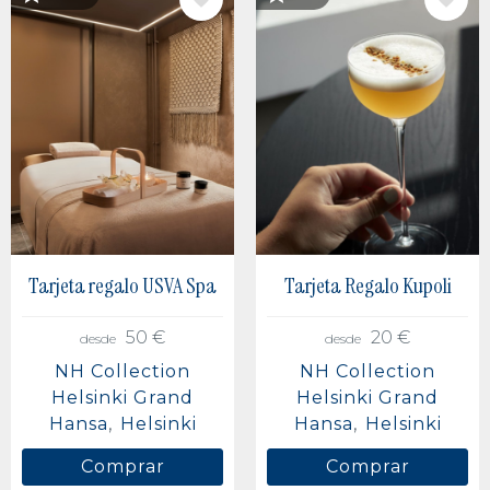
IMAGE
IMAGE
Tarjeta regalo USVA Spa
Tarjeta Regalo Kupoli
50 €
20 €
desde
desde
NH Collection
NH Collection
Helsinki Grand
Helsinki Grand
Hansa
Helsinki
Hansa
Helsinki
Comprar
Comprar