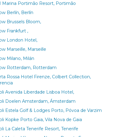
 Marina Portimão Resort, Portimão
w Berlín, Berlín
ow Brussels Bloom,
ow Frankfurt ,
ow London Hotel,
w Marseille, Marseille
ow Milano, Milán
ow Rotterdam, Rotterdam
rta Rossa Hotel Firenze, Colbert Collection,
orencia
voli Avenida Liberdade Lisboa Hotel,
voli Doelen Amsterdam, Ámsterdam
voli Estela Golf & Lodges Porto, Póvoa de Varzim
oli Kopke Porto Gaia, Vila Nova de Gaia
oli La Caleta Tenerife Resort, Tenerife