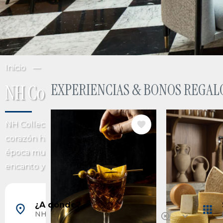
Inicio
España
Andalucía
Córdoba
EXPERIENCIAS & BONOS REGAL
NH Collection Palacio de Córdoba
IMAGE
IMAGE
NH Collection Palacio de Córdoba es un exclusivo hote
corazón histórico de Córdoba, dentro de las antiguas m
época musulmana y en pleno barrio judío, una de las 
encanto y tradición de la ciudad sobre una antigua d
Barcelona, España
Madrid, España
¿A dónde?
Tenerife, España