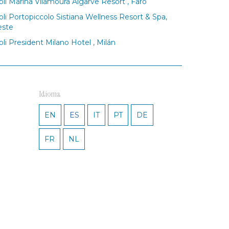
oli Marina Vilamoura Algarve Resort , Faro
oli Portopiccolo Sistiana Wellness Resort & Spa,
este
oli President Milano Hotel , Milán
Idioma
EN
ES
IT
PT
DE
FR
NL