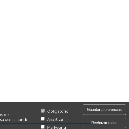
Guardar preferencias
Obligatorio
os de
Analítica
 su uso clicando
Rechazar todas
Marketing