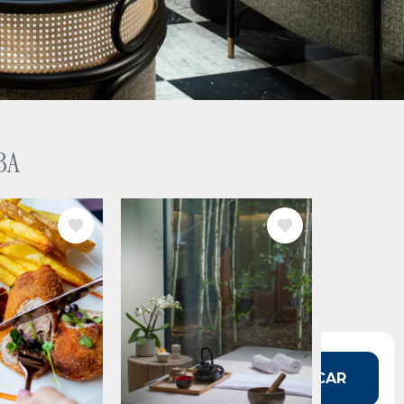
BA
IMAGE
 fecha?
BUSCAR