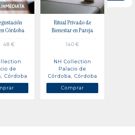
 INMEDIATA
gustación
Ritual Privado de
 en Córdoba
Bienestar en Pareja
48 €
140 €
e
llection
NH Collection
cio de
Palacio de
a
Córdoba
Córdoba
Córdoba
mprar
Comprar