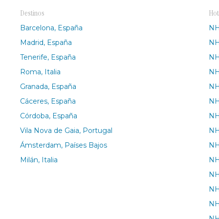
Destinos
Hot
Barcelona, España
NH
Madrid, España
NH
Tenerife, España
NH
Roma, Italia
NH
Granada, España
NH
Cáceres, España
NH
Córdoba, España
NH
Vila Nova de Gaia, Portugal
NH
Ámsterdam, Países Bajos
NH
Milán, Italia
NH
NH
NH
NH
NH