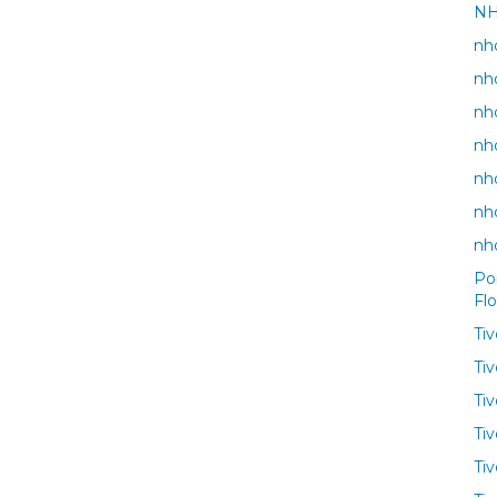
NH
nho
nh
nh
nh
nho
nh
nh
Po
Fl
Ti
Ti
Ti
Tiv
Tiv