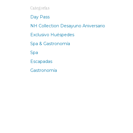
Buenos Aires, Argentina
Categorías
Ciudad de México, México
Day Pass
NH Collection Desayuno Aniversario
Exclusivo Huéspedes
Spa & Gastronomía
Spa
Escapadas
Gastronomía