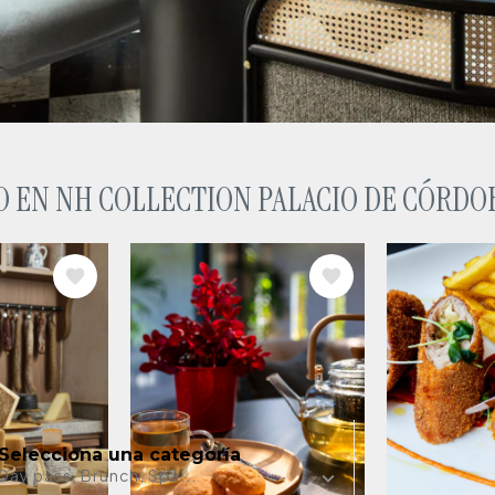
O EN NH COLLECTION PALACIO DE CÓRDO
IMAGE
IMAGE
l ubicado en el
urallas de
zonas con más
omus romana.
¿Alguna
Selecciona una categoría
Day pass, Brunch, Spa...