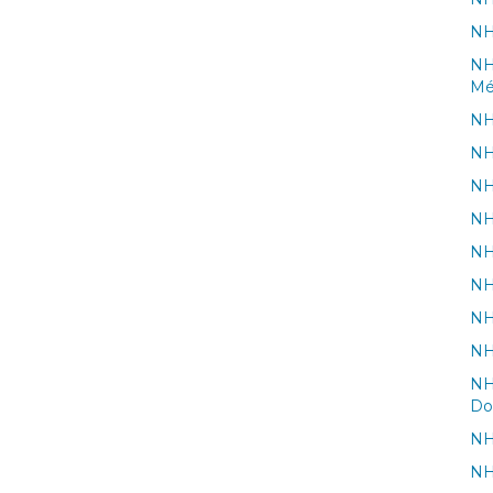
NH
NH
Mé
NH 
NH
NH
NH
NH
NH
NH
NH
NH
Do
NH
NH