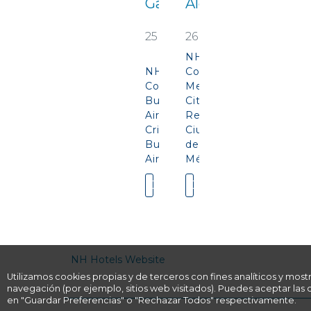
García
Alonso
25 €
26 €
NH
NH
Collection
Collection
Mexico
Buenos
City
Aires
Reforma
Crillon
Ciudad
Buenos
de
Aires
México
Comprar
Comprar
NH Hotels Website
Utilizamos cookies propias y de terceros con fines analíticos y most
navegación (por ejemplo, sitios web visitados). Puedes aceptar las 
en "Guardar Preferencias" o "Rechazar Todos" respectivamente.