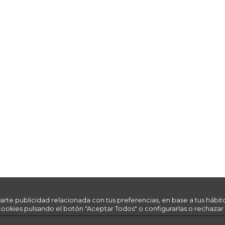
rarte publicidad relacionada con tus preferencias, en base a tus hábit
cookies pulsando el botón "Aceptar Todos" o configurarlas o rechazar