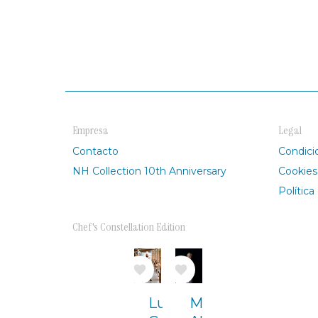
Empresa
Legal
Contacto
Condici
NH Collection 10th Anniversary
Cookies
Política
Chef's Constellation Edition
Image
Image
Luciano
Mikel