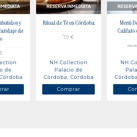
NMEDIATA
RESERVA INMEDIATA
RESERVA
butidos y
Ritual de Té en Córdoba
Menú De
aridaje de
Califato
7,9 €
o
desd
€
ection
NH Collection
NH Co
io de
Palacio de
Pala
Córdoba
Córdoba
Córdoba
Córdob
rar
Comprar
Co